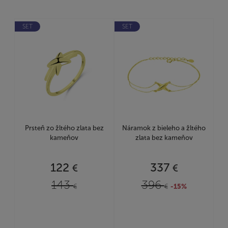
SET
SET
Prsteň zo žltého zlata bez
Náramok z bieleho a žltého
kameňov
zlata bez kameňov
122
337
€
€
143
396
€
€
-15%