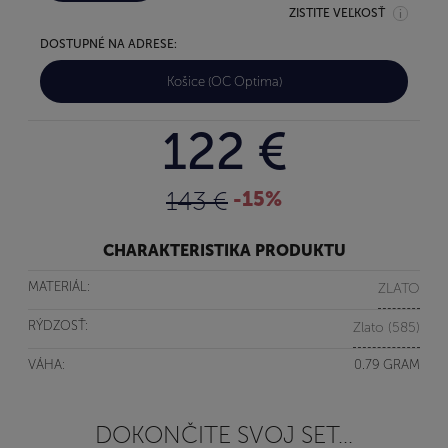
ZISTITE VEĽKOSŤ
DOSTUPNÉ NA ADRESE:
Košice (OC Optima)
122 €
143 €
-15%
CHARAKTERISTIKA PRODUKTU
MATERIÁL:
ZLATO
RÝDZOSŤ:
Zlato (585)
VÁHA:
0.79 GRAM
DOKONČITE SVOJ SET...