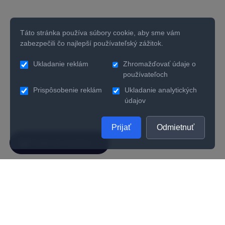
Táto stránka používa súbory cookie, aby sme vám
zabezpečili čo najlepší používateľský zážitok.
Ukladanie reklám
Zhromažďovať údaje o
používateľoch
Prispôsobenie reklám
Ukladanie analytických
údajov
Prijať
Odmietnuť
SPOLOČNOSŤ
UŽITOČNÉ INFORMÁCIE
O nás