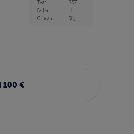
Tvar
R57,
Farba
H
Čistota
SI1,
 100 €