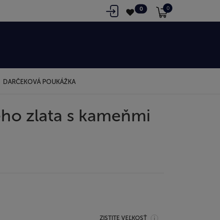
0
0
DARČEKOVÁ POUKÁŽKA
ého zlata s kameňmi
ZISTITE VEĽKOSŤ