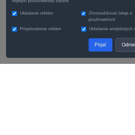
najlepší používateľský zážitok.
Ukladanie reklám
Zhromažďovať údaje o
používateľoch
Prispôsobenie reklám
Ukladanie analytických 
Prijať
Odmie
PRODUKTY
SPOL
Zlaté šperky
O nás
Strieborné šperky
Konta
Zásnubné prstene
Verno