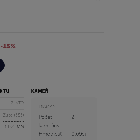
-15%
UKTU
KAMEŇ
ZLATO
DIAMANT
Zlato (585)
Počet
2
kameňov
1.15 GRAM
Hmotnosť
0,09ct