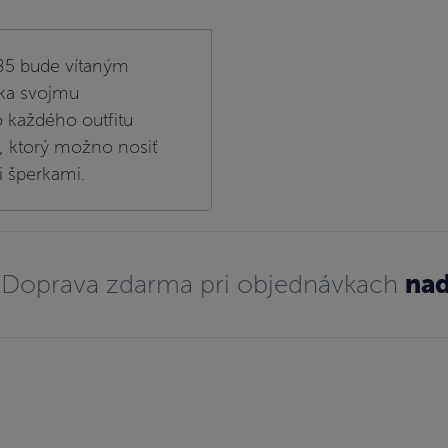
585 bude vítaným
aka svojmu
 každého outfitu
, ktorý možno nosiť
i šperkami.
Doprava zdarma pri objednávkach
nad