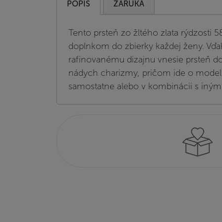
POPIS
ZÁRUKA
Tento prsteň zo žltého zlata rýdzosti 
doplnkom do zbierky každej ženy. Vď
rafinovanému dizajnu vnesie prsteň do
nádych charizmy, pričom ide o model
samostatne alebo v kombinácii s iným