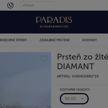
4434
RIEBORNÉ ŠPERKY
ZÁSNUBNÉ PRSTENE
HODINKY
Prsteň zo žlt
DIAMANT
ARTIKEL: VGR063169G*23
DOSTUPNÉ VEĽKOSTI:
50.00