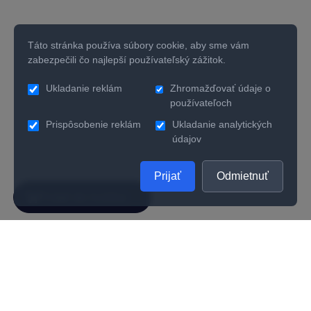
Táto stránka používa súbory cookie, aby sme vám
zabezpečili čo najlepší používateľský zážitok.
Ukladanie reklám
Zhromažďovať údaje o
používateľoch
Prispôsobenie reklám
Ukladanie analytických
údajov
Prijať
Odmietnuť
SPOLOČNOSŤ
UŽITOČNÉ INFORMÁCIE
O nás