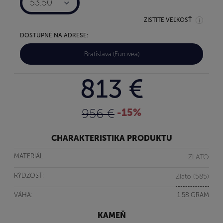
53.50
ZISTITE VEĽKOSŤ
DOSTUPNÉ NA ADRESE:
Bratislava (Eurovea)
813 €
956 €
-15%
CHARAKTERISTIKA PRODUKTU
MATERIÁL:
ZLATO
RÝDZOSŤ:
Zlato (585)
VÁHA:
1.58 GRAM
KAMEŇ