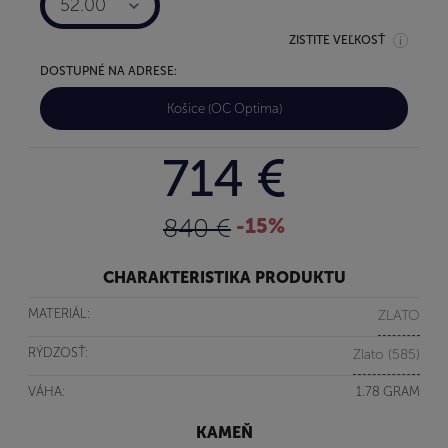
52.00
ZISTITE VEĽKOSŤ
DOSTUPNÉ NA ADRESE:
Košice (OC Optima)
714 €
840 €
-15%
CHARAKTERISTIKA PRODUKTU
MATERIÁL:
ZLATO
RÝDZOSŤ:
Zlato (585)
VÁHA:
1.78 GRAM
KAMEŇ