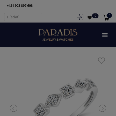
+421 903 897 603
0
0