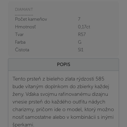
DIAMANT
Počet kameňov
7
Hmotnosť
0,17ct
Tvar
R57
Farba
G
Čistota
SI1
POPIS
Tento prsteň z bieleho zlata rýdzosti 585
bude vítaným doplnkom do zbierky každej
ženy. Vďaka svojmu rafinovanému dizajnu
vnesie prsteň do každého outfitu nádych
charizmy, pričom ide o model, ktorý možno
nosiť samostatne alebo v kombinácii s inými
šperkami.