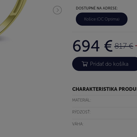
DOSTUPNÉ NA ADRESE:
Košice (OC Optima)
694 €
817 €
CHARAKTERISTIKA PROD
MATERIÁL:
RÝDZOSŤ:
VÁHA: