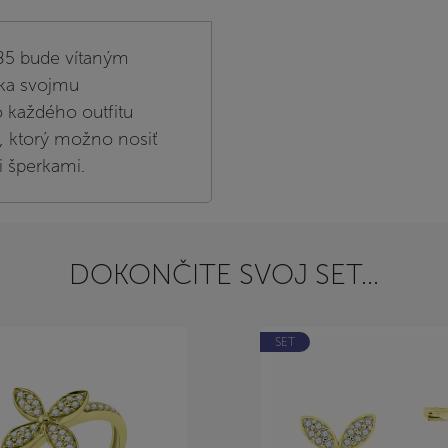
585 bude vítaným
aka svojmu
 každého outfitu
, ktorý možno nosiť
i šperkami.
DOKONČITE SVOJ SET...
SET