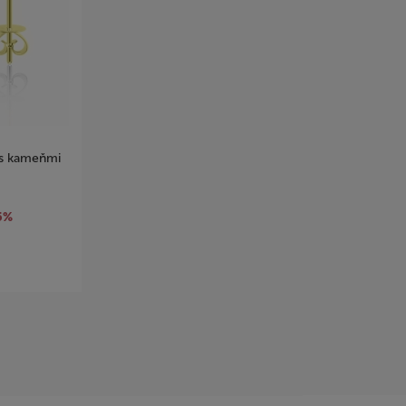
 s kameňmi
5%