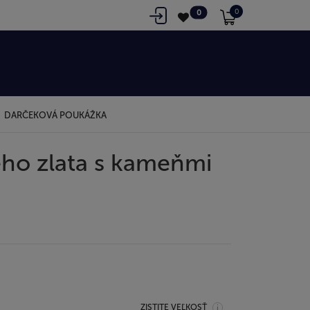
0
0
DARČEKOVÁ POUKÁŽKA
ého zlata s kameňmi
ZISTITE VEĽKOSŤ