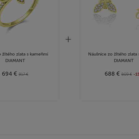
o žltého zlata s kameňmi
Náušnice zo žltého zlata
DIAMANT
DIAMANT
€
€
694
688
817
€
809
€
-1