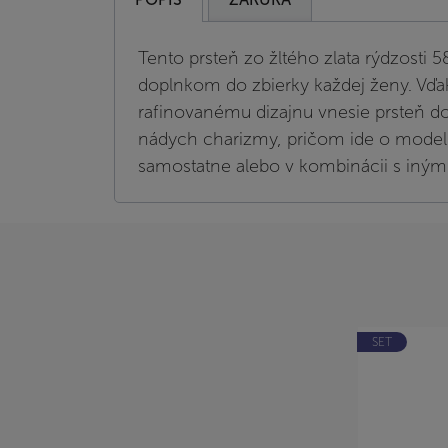
Tento prsteň zo žltého zlata rýdzosti 
doplnkom do zbierky každej ženy. Vď
rafinovanému dizajnu vnesie prsteň do
nádych charizmy, pričom ide o model
samostatne alebo v kombinácii s iným
SET