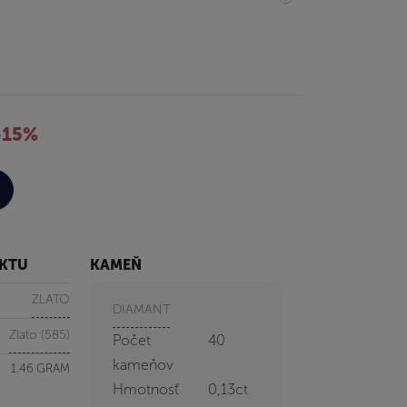
-15%
UKTU
KAMEŇ
ZLATO
DIAMANT
Zlato (585)
Počet
40
kameňov
1.46 GRAM
Hmotnosť
0,13ct