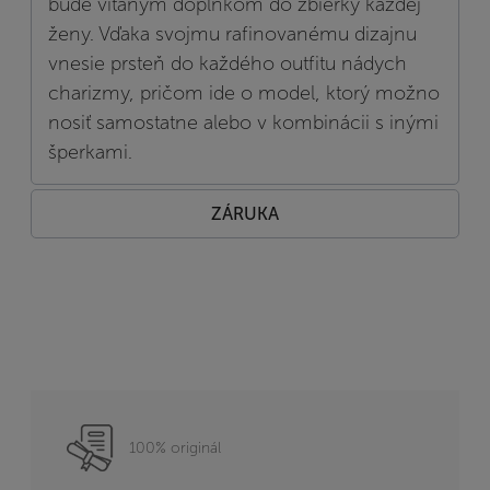
bude vítaným doplnkom do zbierky každej
ženy. Vďaka svojmu rafinovanému dizajnu
vnesie prsteň do každého outfitu nádych
charizmy, pričom ide o model, ktorý možno
nosiť samostatne alebo v kombinácii s inými
šperkami.
ZÁRUKA
100% originál