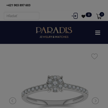
+421 903 897 603
0
0