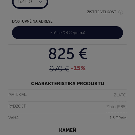
52.00
ZISTITE VEĽKOSŤ
DOSTUPNÉ NA ADRESE:
Košice (OC Optima)
825 €
970 €
-15%
CHARAKTERISTIKA PRODUKTU
MATERIÁL:
ZLATO
RÝDZOSŤ:
Zlato (585)
VÁHA:
1.3 GRAM
KAMEŇ