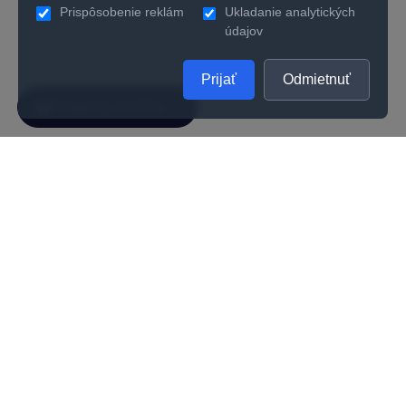
Prispôsobenie reklám
Ukladanie analytických
údajov
Prijať
Odmietnuť
SPOLOČNOSŤ
UŽITOČNÉ INFORMÁCIE
O nás
Kontakty
Ako zistiť správnu veľkosť prsteňa
Vernostný program
Odporúčania na starostlivosť
Kvalita
Kariéra
Všeobecné obchodné podmienky