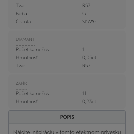
Tvar
R57
Farba
G
Čistota
SI1A*G
DIAMANT
Počet kameňov
1
Hmotnosť
0,05ct
Tvar
R57
ZAFÍR
Počet kameňov
11
Hmotnosť
0,23ct
POPIS
Nájdite inšpiráciu v tomto efektnom prívesku