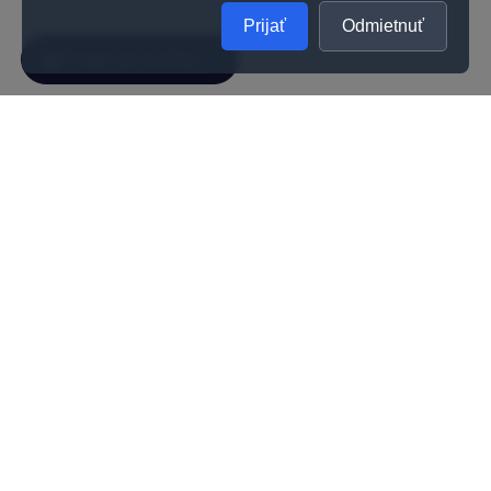
Prijať
Odmietnuť
SPOLOČNOSŤ
UŽITOČNÉ INFORMÁCIE
O nás
Kontakty
Ako zistiť správnu veľkosť prsteňa
Vernostný program
Odporúčania na starostlivosť
Kvalita
Kariéra
Všeobecné obchodné podmienky
Darčeková poukážka
Reklamačné podmienky
Možnosti doručenia a platby