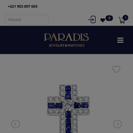
+421 903 897 603
0
0