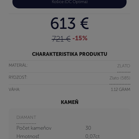
Košice (OC Optima)
613 €
721 €
-15%
CHARAKTERISTIKA PRODUKTU
MATERIÁL:
ZLATO
RÝDZOSŤ:
Zlato (585)
VÁHA:
1.12 GRAM
KAMEŇ
DIAMANT
Počet kameňov
30
Hmotnosť
0,07ct