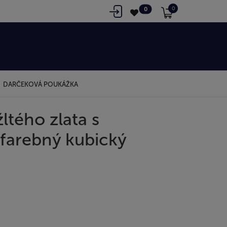
0
0
DARČEKOVÁ POUKÁŽKA
ltého zlata s
farebný kubický