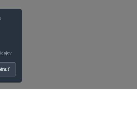
o
údajov
tnuť
OČNOSŤ
UŽITOČNÉ INFORMÁCI
Ako zistiť správnu veľko
kty
Odporúčania na starostl