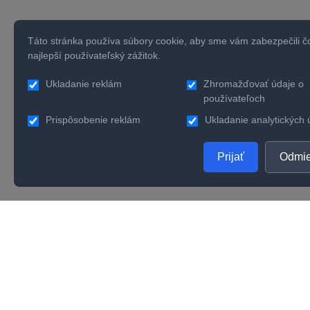
Táto stránka používa súbory cookie, aby sme vám zabezpečili č
najlepší používateľský zážitok.
Ukladanie reklám
Zhromažďovať údaje o
používateľoch
Prispôsobenie reklám
Ukladanie analytických 
Prijať
Odmie
PRODUKTY
SPOL
Zlaté šperky
O nás
Strieborné šperky
Konta