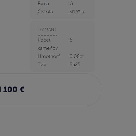
Farba
G
Čistota
SI1A*G
DIAMANT
Počet
6
kameňov
Hmotnosť
0,08ct
Tvar
Ba25
 100 €