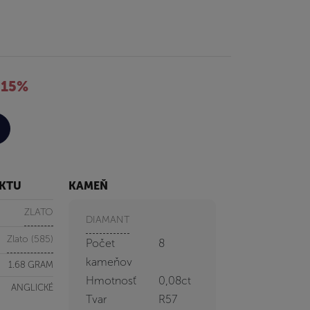
-15%
UKTU
KAMEŇ
ZLATO
DIAMANT
Zlato (585)
Počet
8
kameňov
1.68 GRAM
Hmotnosť
0,08ct
ANGLICKÉ
Tvar
R57