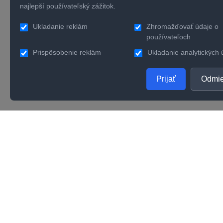
najlepší používateľský zážitok.
Ukladanie reklám
Zhromažďovať údaje o
používateľoch
Prispôsobenie reklám
Ukladanie analytických 
Prijať
Odmie
PRODUKTY
SPOL
Zlaté šperky
O nás
Strieborné šperky
Konta
Zásnubné prstene
Verno