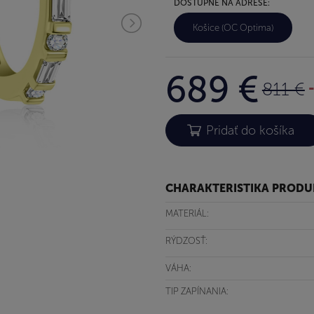
DOSTUPNÉ NA ADRESE:
Košice (OC Optima)
689 €
811 €
CHARAKTERISTIKA PROD
MATERIÁL:
RÝDZOSŤ:
VÁHA:
TIP ZAPÍNANIA: