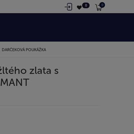
0
0
DARČEKOVÁ POUKÁŽKA
ltého zlata s
AMANT