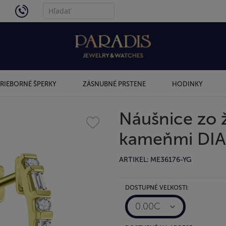
4434
RIEBORNÉ ŠPERKY
ZÁSNUBNÉ PRSTENE
HODINKY
Náušnice zo ž
kameňmi DI
ARTIKEL: ME36176-YG
DOSTUPNÉ VEĽKOSTI:
0.00C