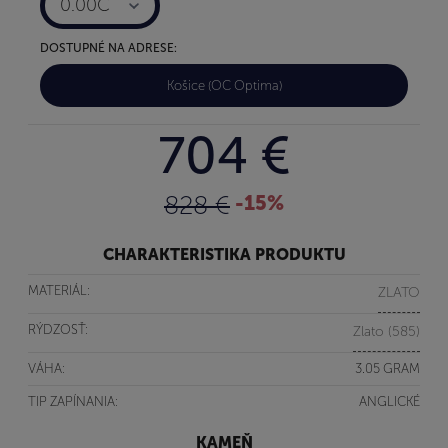
0.00C
DOSTUPNÉ NA ADRESE:
Košice (OC Optima)
704 €
828 €
-15%
CHARAKTERISTIKA PRODUKTU
MATERIÁL:
ZLATO
RÝDZOSŤ:
Zlato (585)
VÁHA:
3.05 GRAM
TIP ZAPÍNANIA:
ANGLICKÉ
KAMEŇ