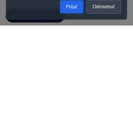
Prijať
Odmietnuť
SPOLOČNOSŤ
UŽITOČNÉ INFORMÁCIE
O nás
Kontakty
Ako zistiť správnu veľkosť prsteňa
Vernostný program
Odporúčania na starostlivosť
Kvalita
Kariéra
Všeobecné obchodné podmienky
Darčeková poukážka
Reklamačné podmienky
Možnosti doručenia a platby