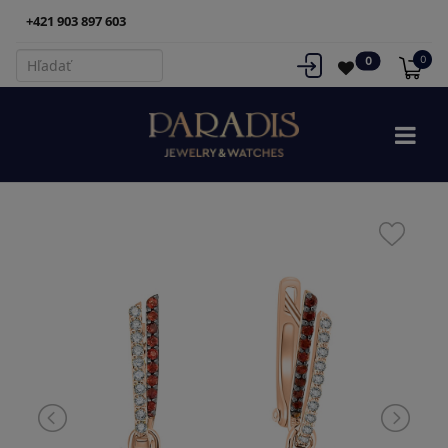
+421 903 897 603
0
0