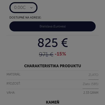
0.00C
DOSTUPNÉ NA ADRESE:
Bratislava (Eurovea)
825 €
971 €
-15%
CHARAKTERISTIKA PRODUKTU
MATERIÁL:
ZLATO
RÝDZOSŤ:
Zlato (585)
VÁHA:
2.33 GRAM
KAMEŇ