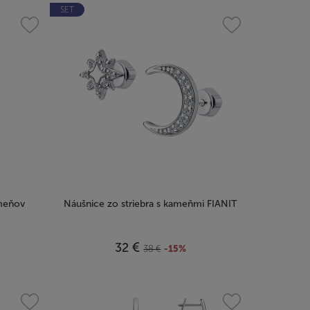
SET
ameňov
Náušnice zo striebra s kameňmi FIANIT
€
32
38
€
-15%