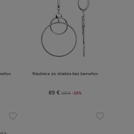
ameňov
Náušnice zo striebra bez kameňov
€
89
105
€
-15%