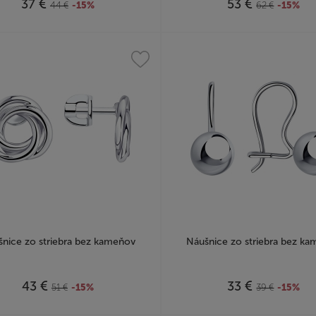
€
€
37
53
44
€
-15%
62
€
-15%
nice zo striebra bez kameňov
Náušnice zo striebra bez k
€
€
43
33
51
€
-15%
39
€
-15%