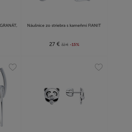
i GRANÁT,
Náušnice zo striebra s kameňmi FIANIT
€
27
32
€
-15%