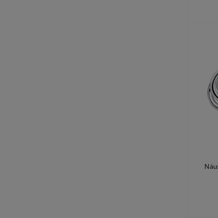
Topás SWISS
Topás SWISS BLUE
ZELENÝ ACHÁT
ZELENÝ AMETYST
ZÁHNEDA
ÓNYX
ÓNYX- ČIERNY
ČIERNE MINERÁLNE SKLO
ČIERNY SPINEL
Náuš