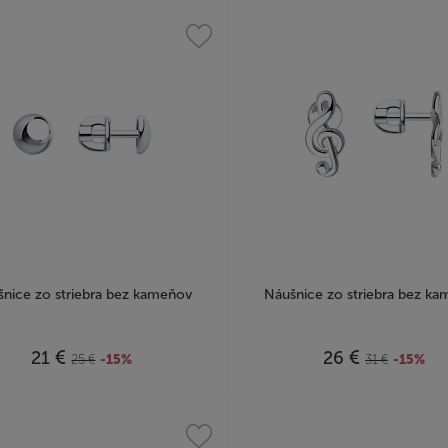
nice zo striebra bez kameňov
Náušnice zo striebra bez k
€
€
21
26
25
€
-15%
31
€
-15%