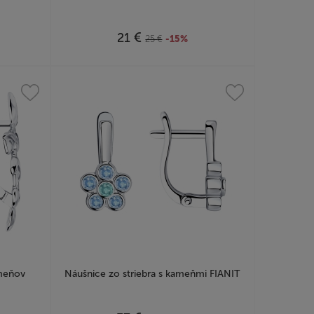
€
21
25
€
-15%
ameňov
Náušnice zo striebra s kameňmi FIANIT