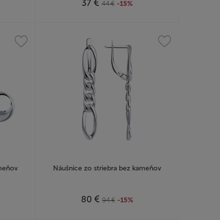
€
37
44
€
-15%
ameňov
Náušnice zo striebra bez kameňov
€
80
94
€
-15%