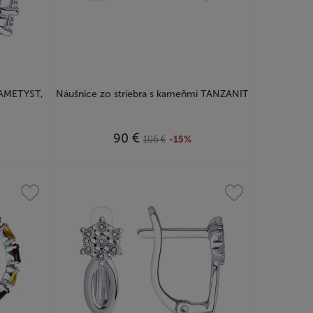
 AMETYST,
Náušnice zo striebra s kameňmi TANZANIT
€
90
106
€
-15%