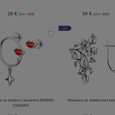
€
€
26
59
30
€
-13%
69
€
-15%
SET
e zo striebra s kameňmi ENAMEL-
Náušnice zo striebra bez k
ČERVENÝ