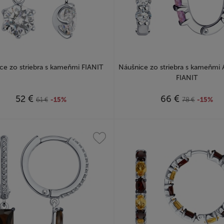
ce zo striebra s kameňmi FIANIT
Náušnice zo striebra s kameňmi
FIANIT
€
€
52
66
61
€
-15%
78
€
-15%