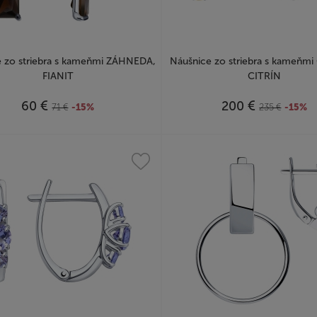
e zo striebra s kameňmi ZÁHNEDA,
Náušnice zo striebra s kameňm
FIANIT
CITRÍN
€
€
60
200
71
€
-15%
235
€
-15%