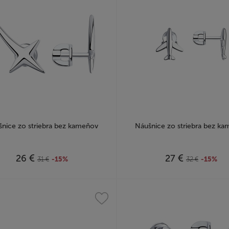
nice zo striebra bez kameňov
Náušnice zo striebra bez k
€
€
26
27
31
€
-15%
32
€
-15%