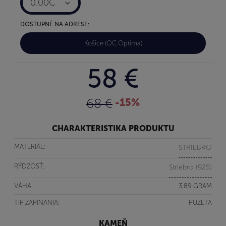
0.00C
DOSTUPNÉ NA ADRESE:
Košice (OC Optima)
58 €
68 €
-15%
CHARAKTERISTIKA PRODUKTU
MATERIÁL:
STRIEBRO
RÝDZOSŤ:
Striebro (925)
VÁHA:
3.89 GRAM
TIP ZAPÍNANIA:
PUZETA
KAMEŇ