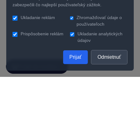
zabezpečili čo najlepší používateľský zážitok.
Ukladanie reklám
Zhromažďovať údaje o
používateľoch
Prispôsobenie reklám
Ukladanie analytických
údajov
Prijať
Odmietnuť
SPOLOČNOSŤ
UŽITOČNÉ INFORMÁCIE
O nás
Kontakty
Ako zistiť správnu veľkosť prsteňa
Vernostný program
Odporúčania na starostlivosť