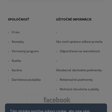
SPOLOČNOSŤ
UŽITOČNÉ INFORMÁCIE
O nás
Kontakty
Ako zistiť správnu veľkosť prsteňa
Vernostný program
Odporúčania na starostlivosť
Kvalita
Kariéra
Všeobecné obchodné podmienky
Darčeková poukážka
Reklamačné podmienky
Možnosti doručenia a platby
Táto stránka používa súbory cookie, aby sme vám