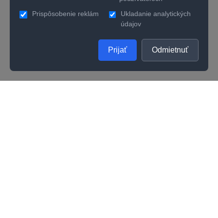
Prispôsobenie reklám
Ukladanie analytických
údajov
Prijať
Odmietnuť
SPOLOČNOSŤ
UŽITOČNÉ INFORMÁCIE
O nás
Kontakty
Ako zistiť správnu veľkosť prsteňa
Vernostný program
Odporúčania na starostlivosť
Kvalita
Kariéra
Všeobecné obchodné podmienky