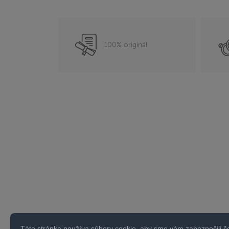
100% originál
Táto stránka používa súbory cookie, aby sme vám zabezpečili č