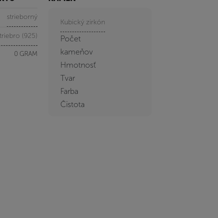
strieborný
Kubický zirkón
triebro (925)
Počet
kameňov
0 GRAM
Hmotnosť
Tvar
Farba
Čistota