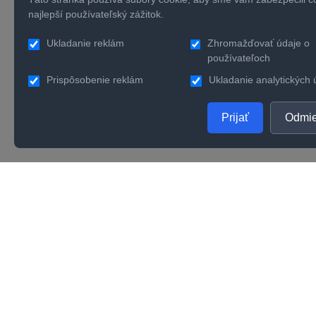
najlepší používateľský zážitok.
Ukladanie reklám
Zhromažďovať údaje o
používateľoch
Prispôsobenie reklám
Ukladanie analytických 
Prijať
Odmie
PRODUKTY
SPOL
Zlaté šperky
O nás
Strieborné šperky
Konta
Zásnubné prstene
Verno