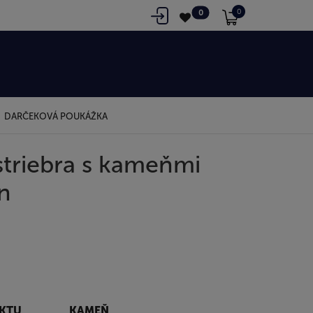
0
0
DARČEKOVÁ POUKÁŽKA
striebra s kameňmi
n
UKTU
KAMEŇ