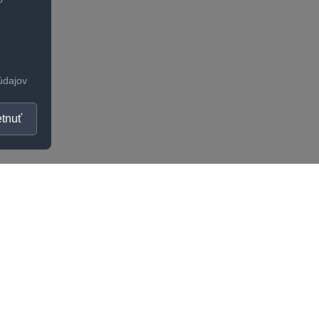
údajov
tnuť
OČNOSŤ
UŽITOČNÉ INFORMÁCI
Ako zistiť správnu veľko
kty
Odporúčania na starostl
stný program
Všeobecné obchodné p