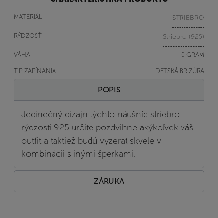
MATERIÁL:
STRIEBRO
RÝDZOSŤ:
Striebro (925)
VÁHA:
0 GRAM
TIP ZAPÍNANIA:
DETSKÁ BRIZÚRA
POPIS
Jedinečný dizajn týchto náušníc striebro
rýdzosti 925 určite pozdvihne akýkoľvek váš
outfit a taktiež budú vyzerať skvele v
kombinácii s inými šperkami.
ZÁRUKA