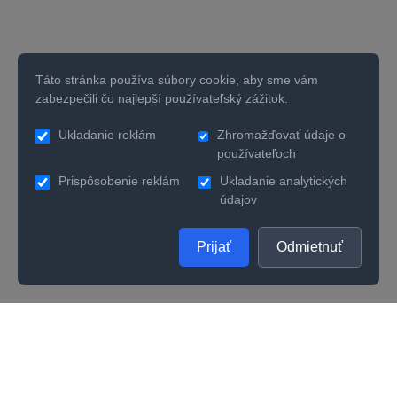
Táto stránka používa súbory cookie, aby sme vám
zabezpečili čo najlepší používateľský zážitok.
Ukladanie reklám
Zhromažďovať údaje o
používateľoch
Prispôsobenie reklám
Ukladanie analytických
údajov
Prijať
Odmietnuť
SPOLOČNOSŤ
UŽITOČNÉ INFORMÁCIE