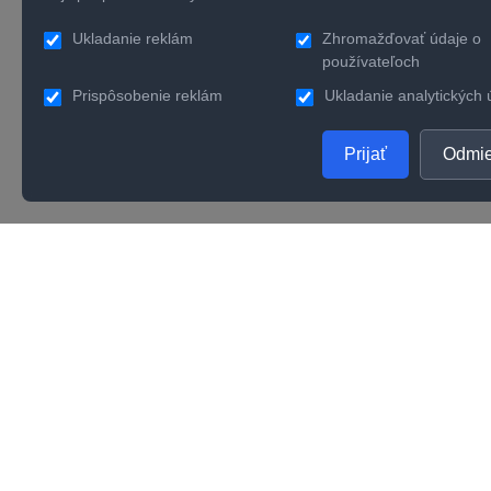
Ukladanie reklám
Zhromažďovať údaje o
používateľoch
Prispôsobenie reklám
Ukladanie analytických 
Prijať
Odmie
PRODUKTY
SPOL
Zlaté šperky
O nás
Strieborné šperky
Konta
Zásnubné prstene
Verno
Obrúčky
Kvalit