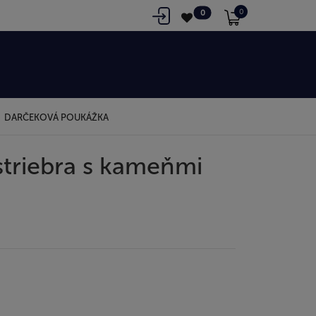
0
0
DARČEKOVÁ POUKÁŽKA
striebra s kameňmi