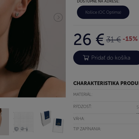
DOSTUPNÉ NA ADRESE:
Košice (OC Optima)
26 €
31 €
-15%
CHARAKTERISTIKA PROD
MATERIÁL:
RÝDZOSŤ:
S
VÁHA:
TIP ZAPÍNANIA: