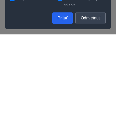
údajov
Prijať
Odmietnuť
SPOLOČNOSŤ
UŽITOČNÉ INFORMÁCIE
O nás
Kontakty
Ako zistiť správnu veľkosť prsteňa
Vernostný program
Odporúčania na starostlivosť
Kvalita
Kariéra
Všeobecné obchodné podmienky
Darčeková poukážka
Reklamačné podmienky