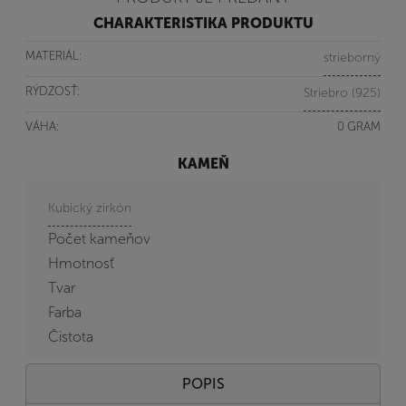
CHARAKTERISTIKA PRODUKTU
MATERIÁL:
strieborný
RÝDZOSŤ:
Striebro (925)
VÁHA:
0 GRAM
KAMEŇ
Kubický zirkón
Počet kameňov
Hmotnosť
Tvar
Farba
Čistota
POPIS