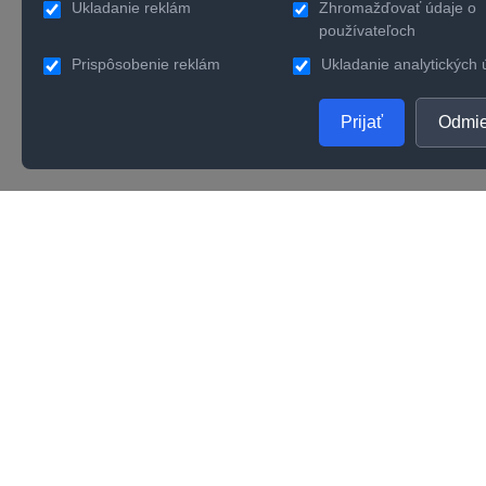
Ukladanie reklám
Zhromažďovať údaje o
používateľoch
Prispôsobenie reklám
Ukladanie analytických 
Prijať
Odmie
PRODUKTY
SPOL
Zlaté šperky
O nás
Strieborné šperky
Konta
Zásnubné prstene
Verno
Obrúčky
Kvalit