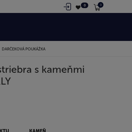
0
0
DARČEKOVÁ POUKÁŽKA
striebra s kameňmi
RLY
UKTU
KAMEŇ