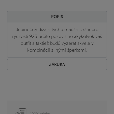
POPIS
Jedinečný dizajn týchto náušníc striebro
rýdzosti 925 určite pozdvihne akýkoľvek váš
outfit a taktiež budú vyzerať skvele v
kombinácii s inými šperkami.
ZÁRUKA
100% originál