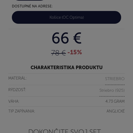
DOSTUPNÉ NA ADRESE:
Košice (OC Optima)
66 €
78 €
-15%
CHARAKTERISTIKA PRODUKTU
MATERIÁL:
STRIEBRO
RÝDZOSŤ:
Striebro (925)
VÁHA:
4.73 GRAM
TIP ZAPÍNANIA:
ANGLICKÉ
DOKONČITE SVOJ SET...