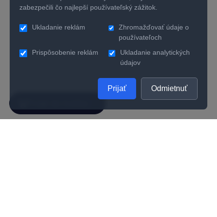
zabezpečili čo najlepší používateľský zážitok.
Ukladanie reklám
Zhromažďovať údaje o
používateľoch
Prispôsobenie reklám
Ukladanie analytických
údajov
Prijať
Odmietnuť
SPOLOČNOSŤ
UŽITOČNÉ INFORMÁCIE
O nás
Kontakty
Ako zistiť správnu veľkosť prsteňa
Vernostný program
Odporúčania na starostlivosť