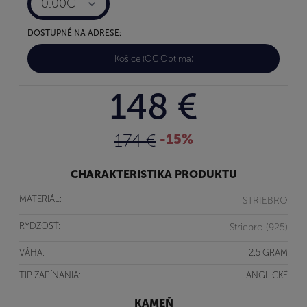
0.00C
DOSTUPNÉ NA ADRESE:
Košice (OC Optima)
148 €
174 €
-15%
CHARAKTERISTIKA PRODUKTU
MATERIÁL:
STRIEBRO
RÝDZOSŤ:
Striebro (925)
VÁHA:
2.5 GRAM
TIP ZAPÍNANIA:
ANGLICKÉ
KAMEŇ