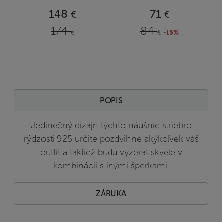
148
71
€
€
174
84
€
€
-15%
POPIS
Jedinečný dizajn týchto náušníc striebro
rýdzosti 925 určite pozdvihne akýkoľvek váš
outfit a taktiež budú vyzerať skvele v
kombinácii s inými šperkami.
ZÁRUKA