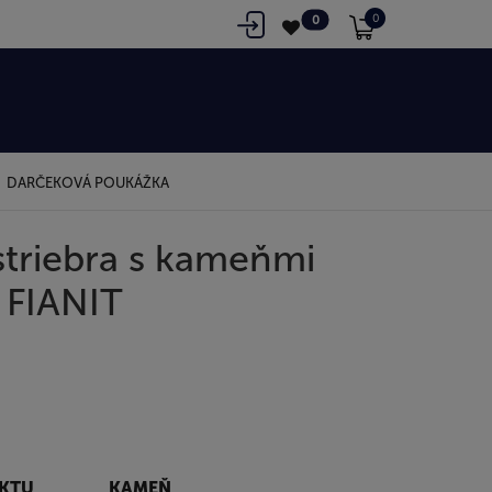
0
0
DARČEKOVÁ POUKÁŽKA
striebra s kameňmi
 FIANIT
UKTU
KAMEŇ