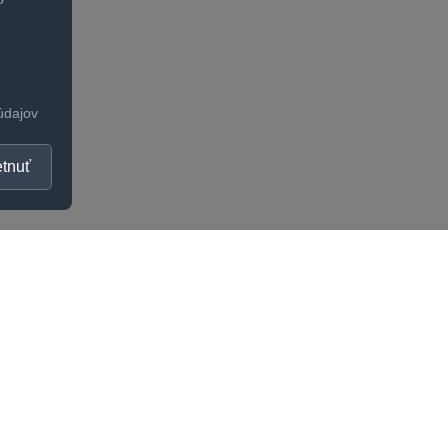
údajov
tnuť
OČNOSŤ
UŽITOČNÉ INFORMÁCI
Ako zistiť správnu veľko
kty
Odporúčania na starostl
stný program
Všeobecné obchodné p