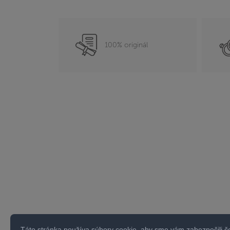
100% originál
Táto stránka používa súbory cookie, aby sme vám zabezpečili č