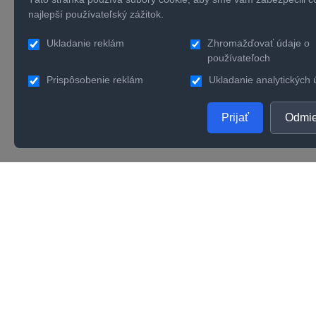
najlepší používateľský zážitok.
Ukladanie reklám
Zhromažďovať údaje o
používateľoch
Prispôsobenie reklám
Ukladanie analytických 
Prijať
Odmie
PRODUKTY
SPOL
Zlaté šperky
O nás
Strieborné šperky
Konta
Zásnubné prstene
Verno