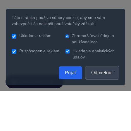
Táto stránka používa súbory cookie, aby sme vám
zabezpečili čo najlepší používateľský zážitok.
Ukladanie reklám
Zhromažďovať údaje o
používateľoch
Prispôsobenie reklám
Ukladanie analytických
údajov
Prijať
Odmietnuť
SPOLOČNOSŤ
UŽITOČNÉ INFORMÁCIE
O nás