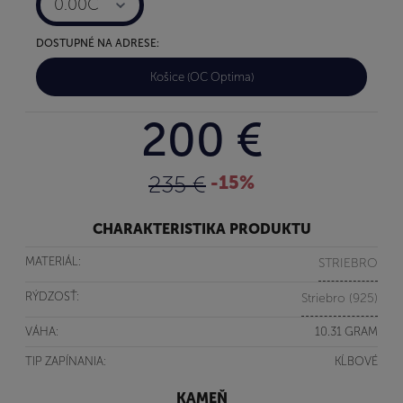
0.00C
DOSTUPNÉ NA ADRESE:
Košice (OC Optima)
200 €
235 €
-15%
CHARAKTERISTIKA PRODUKTU
MATERIÁL:
STRIEBRO
RÝDZOSŤ:
Striebro (925)
VÁHA:
10.31 GRAM
TIP ZAPÍNANIA:
KĹBOVÉ
KAMEŇ