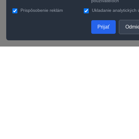
používateľoch
Prispôsobenie reklám
Ukladanie analytických 
Prijať
Odmie
PRODUKTY
SPOL
Zlaté šperky
O nás
Strieborné šperky
Konta
Zásnubné prstene
Verno
Obrúčky
Kvalit
Karié