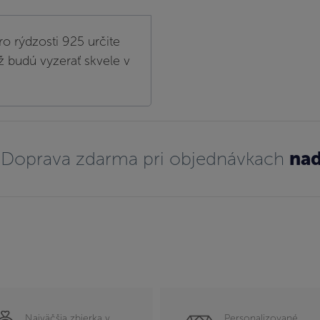
ro rýdzosti 925 určite
ž budú vyzerať skvele v
Doprava zdarma pri objednávkach
nad
Najväčšia zbierka v
Personalizované