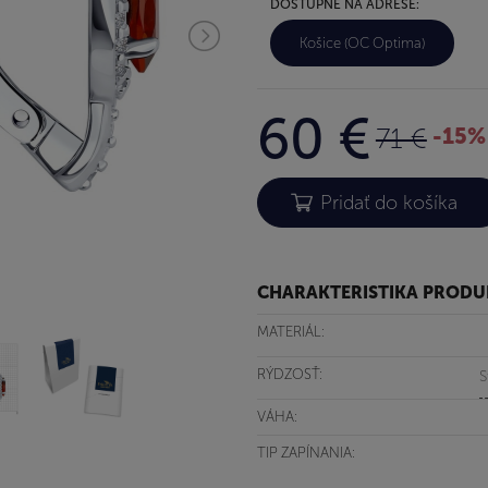
DOSTUPNÉ NA ADRESE:
Košice (OC Optima)
60 €
71 €
-15%
CHARAKTERISTIKA PROD
MATERIÁL:
RÝDZOSŤ:
S
VÁHA:
TIP ZAPÍNANIA: