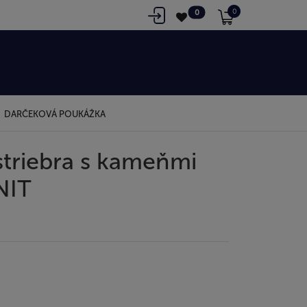
0
0
DARČEKOVÁ POUKÁŽKA
striebra s kameňmi
NIT