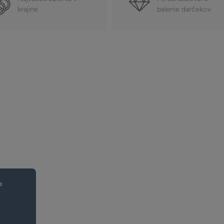
krajine
balenie darčekov
o