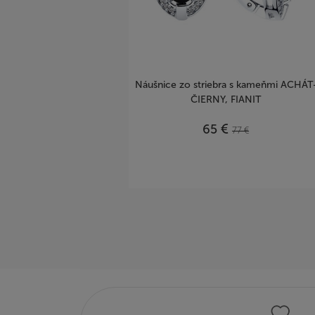
Náušnice zo striebra s kameňmi ACHÁT
ČIERNY, FIANIT
€
65
77
€