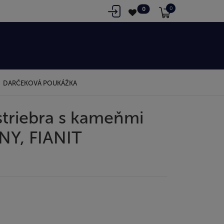
0
0
DARČEKOVÁ POUKÁŽKA
striebra s kameňmi
NY, FIANIT