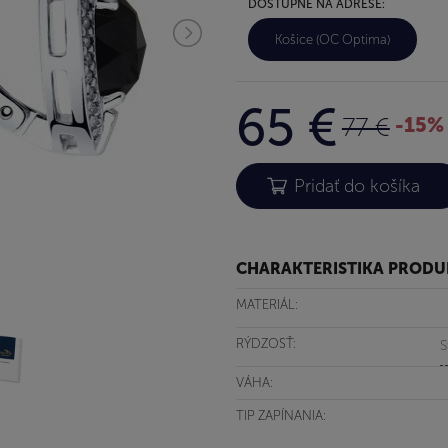
DOSTUPNÉ NA ADRESE:
Košice (OC Optima)
65 €
77 €
-15%
CHARAKTERISTIKA PROD
MATERIÁL:
RÝDZOSŤ:
S
VÁHA:
TIP ZAPÍNANIA: