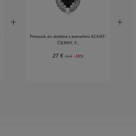
-
Prívesok zo striebra s kameňmi ACHÁT-
ČIERNY, F...
€
27
32
€
-15%