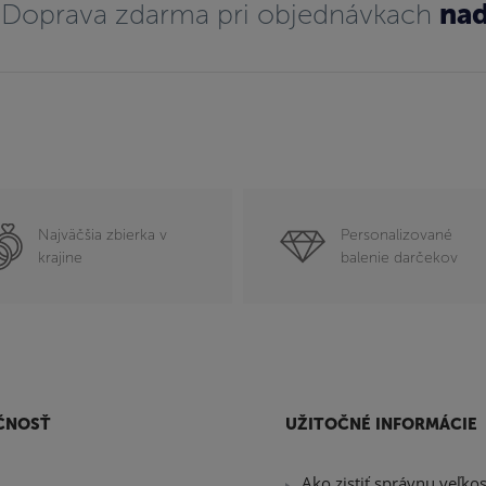
Doprava zdarma pri objednávkach
nad
Najväčšia zbierka v
Personalizované
krajine
balenie darčekov
ČNOSŤ
UŽITOČNÉ INFORMÁCIE
Ako zistiť správnu veľko