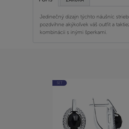
Jedinečný dizajn týchto náušníc strieb
pozdvihne akýkoľvek váš outfit a taktie
kombinácii s inými šperkami.
SET