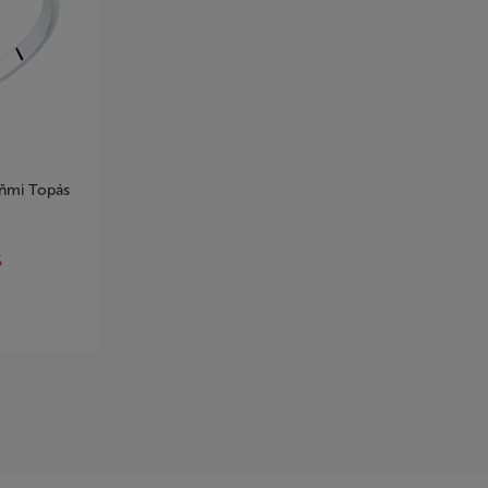
eňmi Topás
%