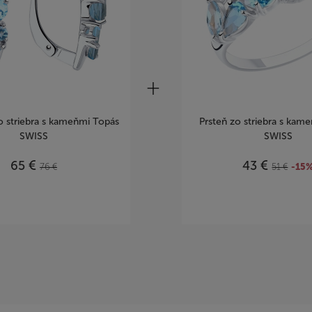
o striebra s kameňmi Topás
Prsteň zo striebra s kam
SWISS
SWISS
€
€
65
43
76
€
51
€
-15