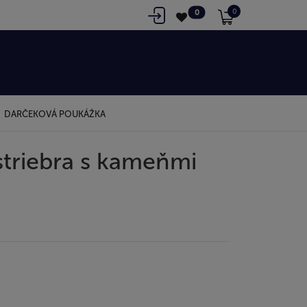
0
0
DARČEKOVÁ POUKÁŽKA
striebra s kameňmi