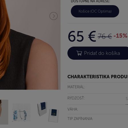
DOSTUPNÉ NA ADRESE:
Košice (OC Optima)
65 €
76 €
-15%
CHARAKTERISTIKA PROD
MATERIÁL:
RÝDZOSŤ:
S
VÁHA:
TIP ZAPÍNANIA: