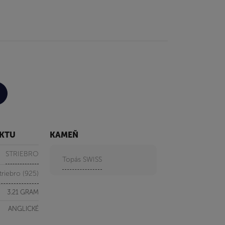
UKTU
KAMEŇ
STRIEBRO
Topás SWISS
triebro (925)
3.21 GRAM
ANGLICKÉ