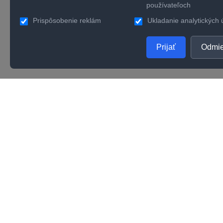
používateľoch
Prispôsobenie reklám
Ukladanie analytických 
Prijať
Odmie
PRODUKTY
SPOL
Zlaté šperky
O nás
Strieborné šperky
Konta
Zásnubné prstene
Verno
Obrúčky
Kvalit
Karié