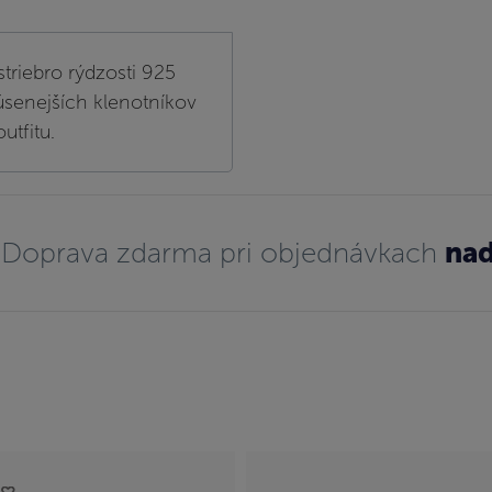
triebro rýdzosti 925
úsenejších klenotníkov
tfitu.
Doprava zdarma pri objednávkach
nad