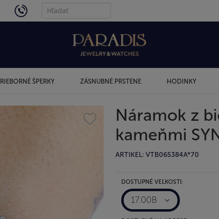
4434
RIEBORNÉ ŠPERKY
ZÁSNUBNÉ PRSTENE
HODINKY
Náramok z bie
kameňmi SYN
ARTIKEL: VTB065384A*70
DOSTUPNÉ VEĽKOSTI:
17.00B