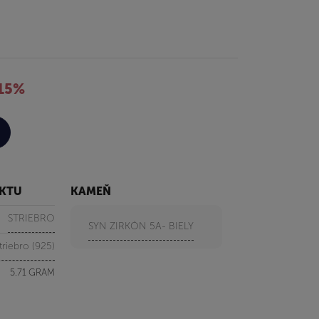
15%
UKTU
KAMEŇ
STRIEBRO
SYN ZIRKÓN 5A- BIELY
triebro (925)
5.71 GRAM