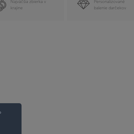
Najväčšia zbierka v
Personalizované
krajine
balenie darčekov
o