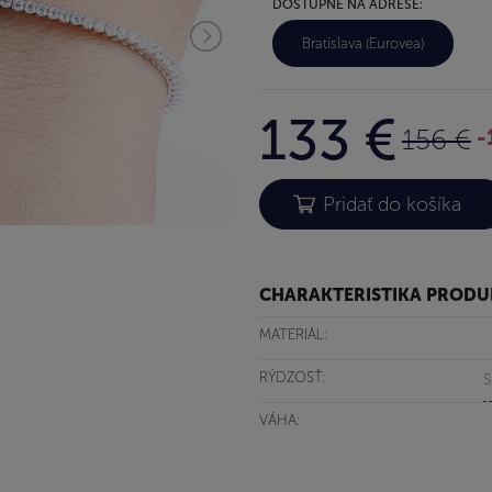
DOSTUPNÉ NA ADRESE:
Bratislava (Eurovea)
133 €
156 €
-
CHARAKTERISTIKA PROD
MATERIÁL:
RÝDZOSŤ:
S
VÁHA: