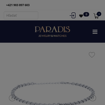
+421 903 897 603
0
0