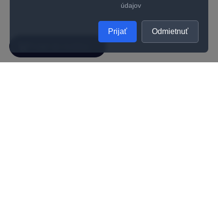
údajov
Prijať
Odmietnuť
SPOLOČNOSŤ
UŽITOČNÉ INFORMÁCIE
O nás
Kontakty
Ako zistiť správnu veľkosť prsteňa
Vernostný program
Odporúčania na starostlivosť
Kvalita
Kariéra
Všeobecné obchodné podmienky
Darčeková poukážka
Reklamačné podmienky