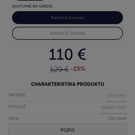
DOSTUPNÉ NA ADRESE:
Bratislava (Eurovea)
Košice (OC Optima)
110 €
129 €
-15%
CHARAKTERISTIKA PRODUKTU
MATERIÁL:
STRIEBRO
RÝDZOSŤ:
Striebro (925)
VÁHA:
7.06 GRAM
POPIS