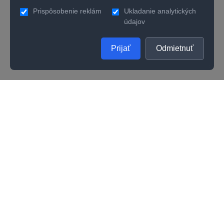
Prispôsobenie reklám
Ukladanie analytických
údajov
Prijať
Odmietnuť
SPOLOČNOSŤ
UŽITOČNÉ INFORMÁCIE
O nás
Kontakty
Ako zistiť správnu veľkosť prsteňa
Vernostný program
Odporúčania na starostlivosť
Kvalita
Kariéra
Všeobecné obchodné podmienky