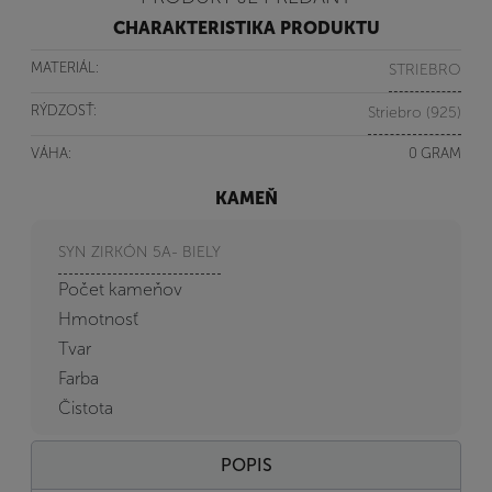
CHARAKTERISTIKA PRODUKTU
MATERIÁL:
STRIEBRO
RÝDZOSŤ:
Striebro (925)
VÁHA:
0 GRAM
KAMEŇ
SYN ZIRKÓN 5A- BIELY
Počet kameňov
Hmotnosť
Tvar
Farba
Čistota
POPIS