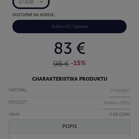
0.00B
DOSTUPNÉ NA ADRESE:
Košice (OC Optima)
83 €
98 €
-15%
CHARAKTERISTIKA PRODUKTU
MATERIÁL:
STRIEBRO
RÝDZOSŤ:
Striebro (925)
VÁHA:
6.68 GRAM
POPIS