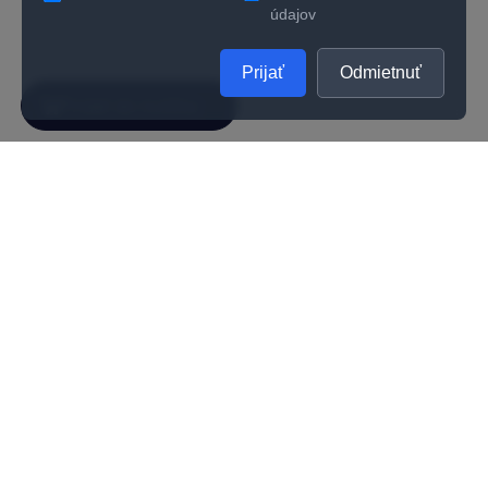
údajov
Prijať
Odmietnuť
SPOLOČNOSŤ
UŽITOČNÉ INFORMÁCIE
O nás
Kontakty
Ako zistiť správnu veľkosť prsteňa
Vernostný program
Odporúčania na starostlivosť
Kvalita
Kariéra
Všeobecné obchodné podmienky
Darčeková poukážka
Reklamačné podmienky