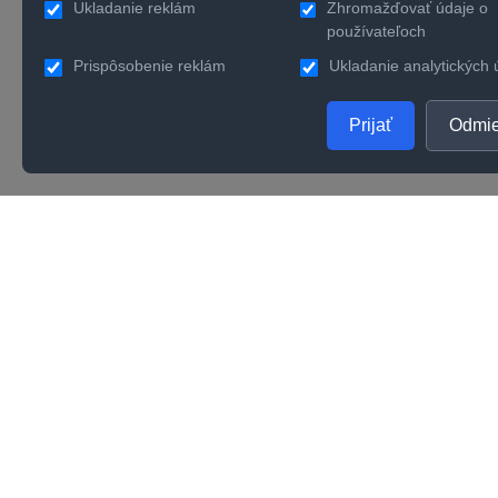
Ukladanie reklám
Zhromažďovať údaje o
používateľoch
Prispôsobenie reklám
Ukladanie analytických 
Prijať
Odmie
PRODUKTY
SPOL
Zlaté šperky
O nás
Strieborné šperky
Konta
Zásnubné prstene
Verno
Obrúčky
Kvalit