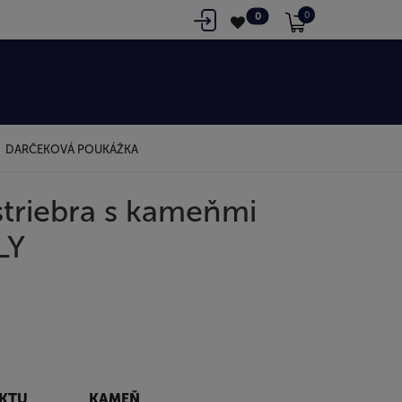
0
0
DARČEKOVÁ POUKÁŽKA
triebra s kameňmi
LY
UKTU
KAMEŇ