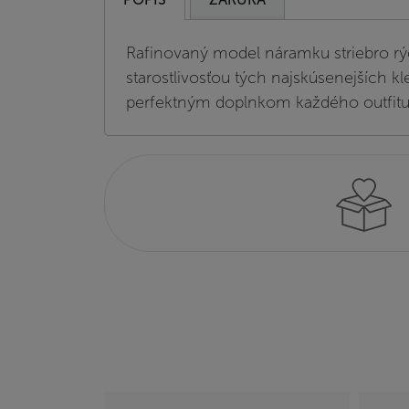
Rafinovaný model náramku striebro rý
starostlivosťou tých najskúsenejších k
perfektným doplnkom každého outfitu