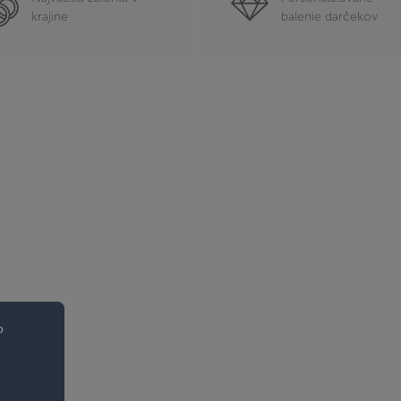
krajine
balenie darčekov
o