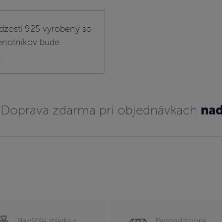
dzosti 925 vyrobený so
lenotníkov bude
.
Doprava zdarma pri objednávkach
nad
Najväčšia zbierka v
Personalizované