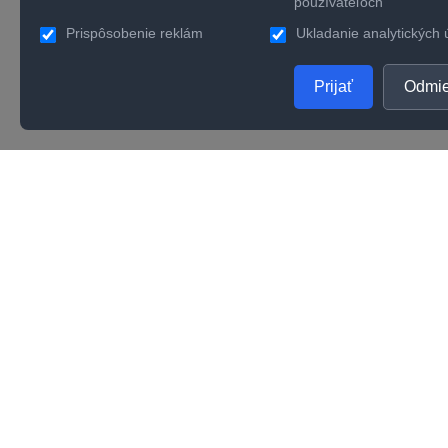
používateľoch
Prispôsobenie reklám
Ukladanie analytických 
Prijať
Odmie
PRODUKTY
SPOL
Zlaté šperky
O nás
Strieborné šperky
Konta
Zásnubné prstene
Verno
Obrúčky
Kvalit
Karié