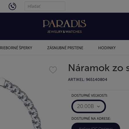
4434
RIEBORNÉ ŠPERKY
ZÁSNUBNÉ PRSTENE
HODINKY
Náramok zo s
ARTIKEL: 965140804
DOSTUPNÉ VEĽKOSTI:
20.00B
DOSTUPNÉ NA ADRESE:
Košice (OC Optima)