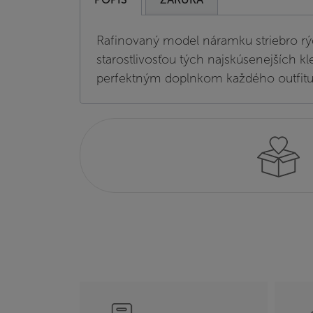
Rafinovaný model náramku striebro rý
starostlivosťou tých najskúsenejších k
perfektným doplnkom každého outfitu