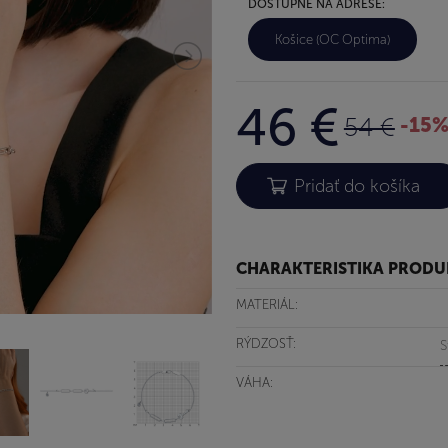
DOSTUPNÉ NA ADRESE:
Košice (OC Optima)
46 €
54 €
-15
CHARAKTERISTIKA PROD
MATERIÁL:
RÝDZOSŤ:
S
VÁHA: