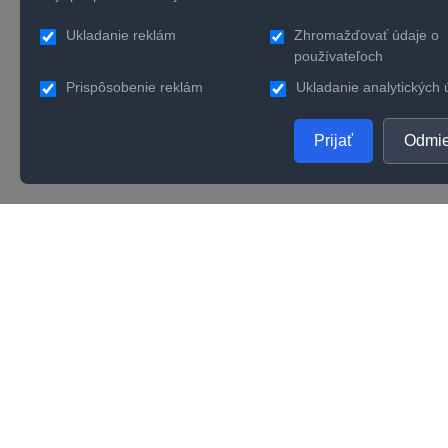
Ukladanie reklám
Zhromažďovať údaje o
používateľoch
Prispôsobenie reklám
Ukladanie analytických 
Prijať
Odmie
PRODUKTY
SPOL
Zlaté šperky
O nás
Strieborné šperky
Konta
Zásnubné prstene
Verno
Obrúčky
Kvalit