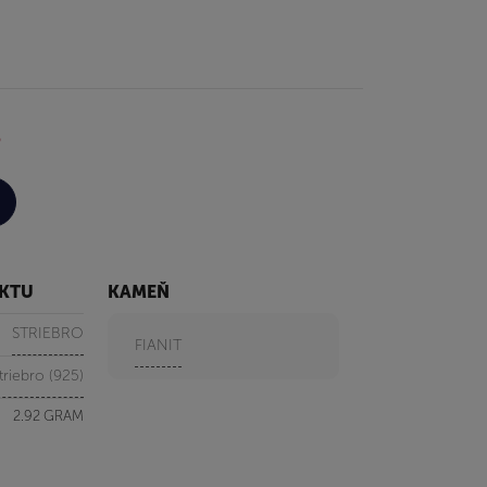
%
UKTU
KAMEŇ
STRIEBRO
FIANIT
triebro (925)
2.92 GRAM