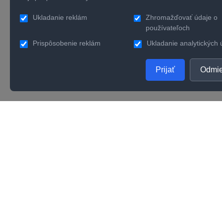
Ukladanie reklám
Zhromažďovať údaje o
používateľoch
Prispôsobenie reklám
Ukladanie analytických 
Prijať
Odmie
PRODUKTY
SPOL
Zlaté šperky
O nás
Strieborné šperky
Konta
Zásnubné prstene
Verno
Obrúčky
Kvalit