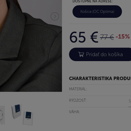
DOSTUPNÉ NA ADRESE:
Košice (OC Optima)
65 €
77 €
-15%
CHARAKTERISTIKA PROD
MATERIÁL:
RÝDZOSŤ:
S
VÁHA: