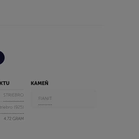
UKTU
KAMEŇ
STRIEBRO
FIANIT
triebro (925)
4.72 GRAM