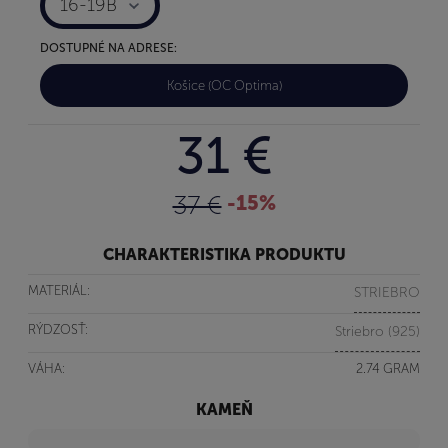
16-19B
DOSTUPNÉ NA ADRESE:
Košice (OC Optima)
31 €
37 €
-15%
CHARAKTERISTIKA PRODUKTU
MATERIÁL:
STRIEBRO
RÝDZOSŤ:
Striebro (925)
VÁHA:
2.74 GRAM
KAMEŇ