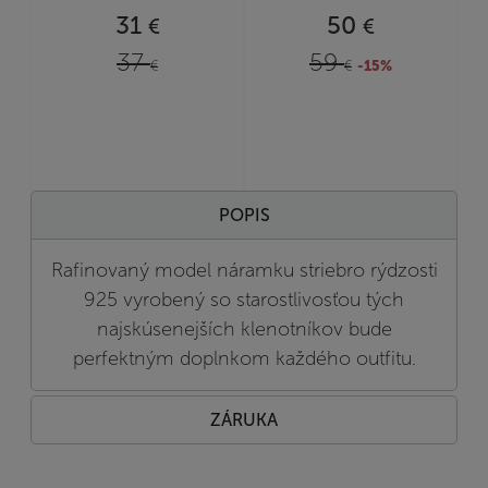
31
50
€
€
37
59
€
€
-15%
POPIS
Rafinovaný model náramku striebro rýdzosti
925 vyrobený so starostlivosťou tých
najskúsenejších klenotníkov bude
perfektným doplnkom každého outfitu.
ZÁRUKA