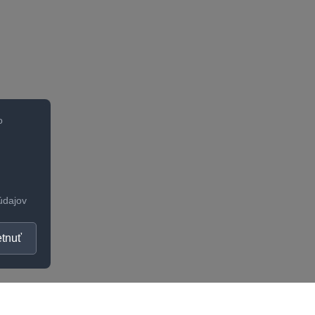
o
údajov
tnuť