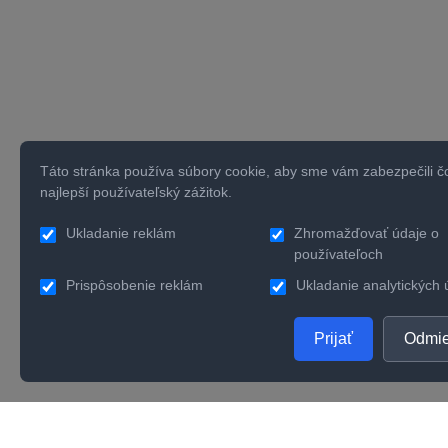
Táto stránka používa súbory cookie, aby sme vám zabezpečili č
najlepší používateľský zážitok.
Ukladanie reklám
Zhromažďovať údaje o
používateľoch
Prispôsobenie reklám
Ukladanie analytických 
Prijať
Odmie