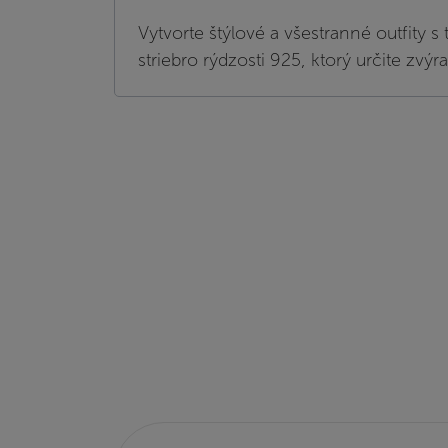
Vytvorte štýlové a všestranné outfity 
striebro rýdzosti 925, ktorý určite zvýr