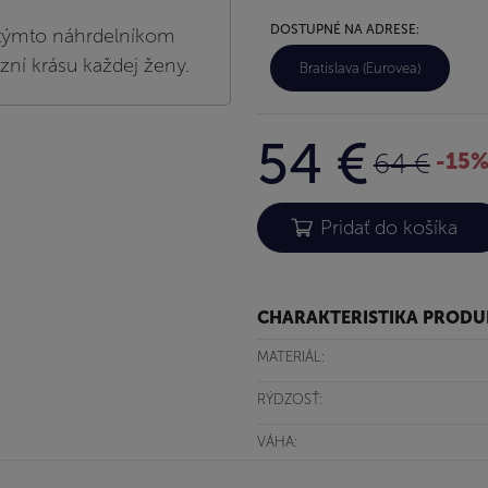
DOSTUPNÉ NA ADRESE:
s týmto náhrdelníkom
azní krásu každej ženy.
Bratislava (Eurovea)
54 €
64 €
-15
CHARAKTERISTIKA PROD
MATERIÁL:
RÝDZOSŤ:
VÁHA: