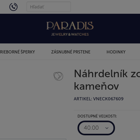
4434
RIEBORNÉ ŠPERKY
ZÁSNUBNÉ PRSTENE
HODINKY
Náhrdelník zo
kameňov
ARTIKEL: VNECK067609
DOSTUPNÉ VEĽKOSTI:
40.00