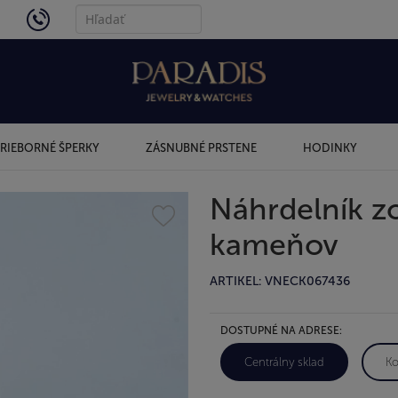
4434
RIEBORNÉ ŠPERKY
ZÁSNUBNÉ PRSTENE
HODINKY
Náhrdelník zo
kameňov
ARTIKEL: VNECK067436
DOSTUPNÉ NA ADRESE:
Centrálny sklad
Ko