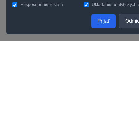
Prispôsobenie reklám
Ukladanie analytických 
Prijať
Odmie
PRODUKTY
SPOL
Zlaté šperky
O nás
Strieborné šperky
Konta
Zásnubné prstene
Verno
Obrúčky
Kvalit
Karié
Darče