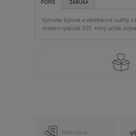
POPIS
ZÁRUKA
Vytvorte štýlové a všestranné outfity 
striebro rýdzosti 925, ktorý určite zvýr
100% originál