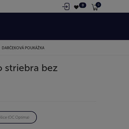
0
0
DARČEKOVÁ POUKÁŽKA
 striebra bez
šice (OC Optima)