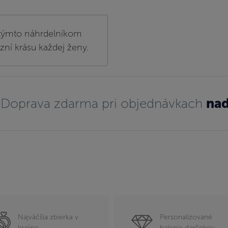
s týmto náhrdelníkom
azní krásu každej ženy.
Doprava zdarma pri objednávkach
nad
Najväčšia zbierka v
Personalizované
krajine
balenie darčekov