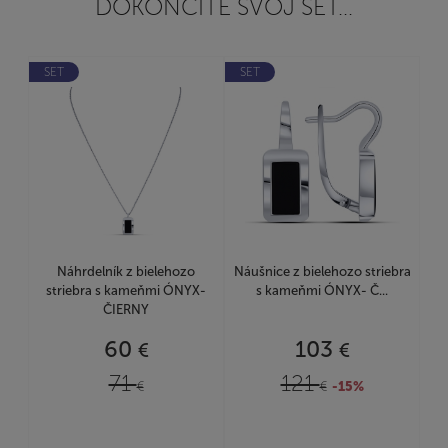
DOKONČITE SVOJ SET...
SET
SET
Náhrdelník z bielehozo
Náušnice z bielehozo striebra
striebra s kameňmi ÓNYX-
s kameňmi ÓNYX- Č...
ČIERNY
60
103
€
€
71
121
€
€
-15%