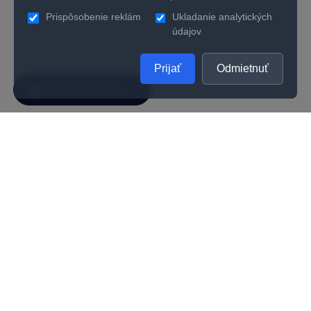
Prispôsobenie reklám
Ukladanie analytických
údajov
Prijať
Odmietnuť
SPOLOČNOSŤ
UŽITOČNÉ INFORMÁCIE
O nás
Kontakty
Ako zistiť správnu veľkosť prsteňa
Vernostný program
Odporúčania na starostlivosť
Kvalita
Kariéra
Všeobecné obchodné podmienky