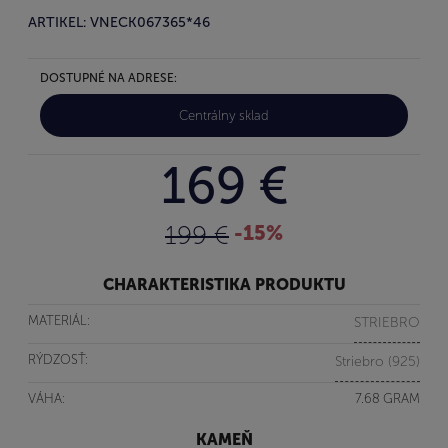
ARTIKEL: VNECK067365*46
DOSTUPNÉ NA ADRESE:
Centrálny sklad
169 €
199 €
-15%
CHARAKTERISTIKA PRODUKTU
MATERIÁL:
STRIEBRO
RÝDZOSŤ:
Striebro (925)
VÁHA:
7.68 GRAM
KAMEŇ