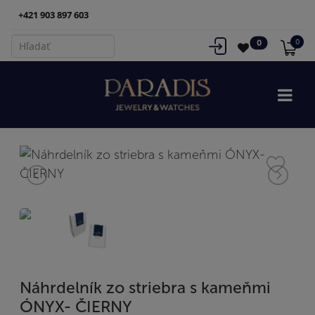
+421 903 897 603
0
0
Náhrdelník zo striebra s kameňmi
ÓNYX- ČIERNY