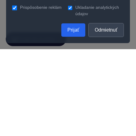
Prispôsobenie reklám
Ukladanie analytických
údajov
Prijať
Odmietnuť
SPOLOČNOSŤ
UŽITOČNÉ INFORMÁCIE
O nás
Kontakty
Ako zistiť správnu veľkosť prsteňa
Vernostný program
Odporúčania na starostlivosť
Kvalita
Kariéra
Všeobecné obchodné podmienky