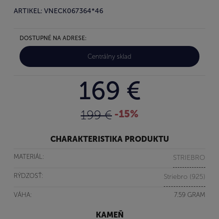
ARTIKEL: VNECK067364*46
DOSTUPNÉ NA ADRESE:
Centrálny sklad
169 €
199 €
-15%
CHARAKTERISTIKA PRODUKTU
MATERIÁL:
STRIEBRO
RÝDZOSŤ:
Striebro (925)
VÁHA:
7.59 GRAM
KAMEŇ