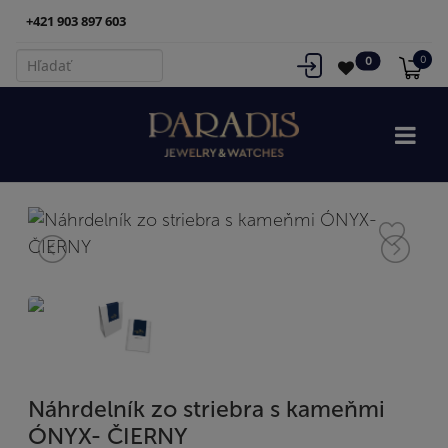
+421 903 897 603
0
0
Náhrdelník zo striebra s kameňmi
ÓNYX- ČIERNY