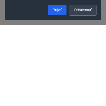
Prijať
Odmietnuť
SPOLOČNOSŤ
UŽITOČNÉ INFORMÁCIE
O nás
Kontakty
Ako zistiť správnu veľkosť prsteňa
Vernostný program
Odporúčania na starostlivosť
Kvalita
Kariéra
Všeobecné obchodné podmienky
Darčeková poukážka
Reklamačné podmienky
Možnosti doručenia a platby