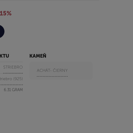
-15%
UKTU
KAMEŇ
STRIEBRO
ACHÁT- ČIERNY
triebro (925)
6.31 GRAM