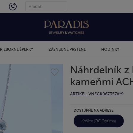
4434
RIEBORNÉ ŠPERKY
ZÁSNUBNÉ PRSTENE
HODINKY
Náhrdelník z 
kameňmi AC
ARTIKEL: VNECK067357A*9
DOSTUPNÉ NA ADRESE:
Košice (OC Optima)