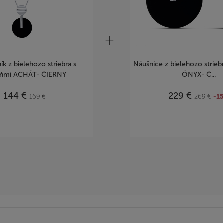
ík z bielehozo striebra s
Náušnice z bielehozo strie
ňmi ACHÁT- ČIERNY
ÓNYX- Č...
€
€
144
229
169
€
269
€
-1