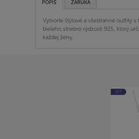
POPIS
ZÁRUKA
Vytvorte štýlové a všestranné outfity 
bieleho striebro rýdzosti 925, ktorý urč
každej ženy.
SET