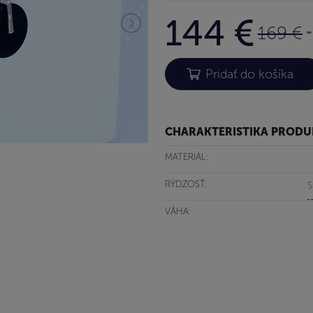
144 €
169 €
CHARAKTERISTIKA PROD
MATERIÁL:
RÝDZOSŤ:
S
VÁHA: