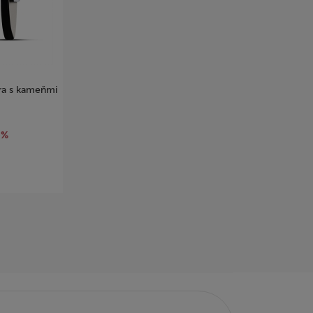
bra s kameňmi
5%