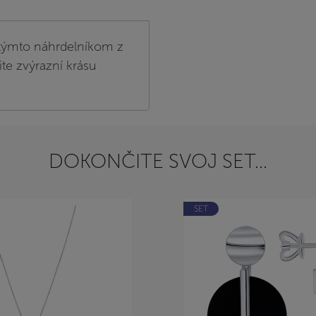
s týmto náhrdelníkom z
ite zvýrazní krásu
DOKONČITE SVOJ SET...
SET