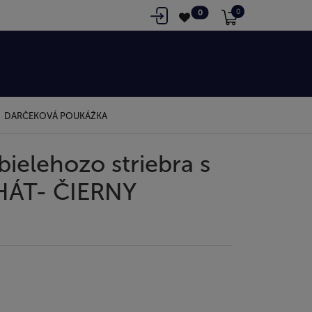
0
0
DARČEKOVÁ POUKÁŽKA
bielehozo striebra s
HÁT- ČIERNY