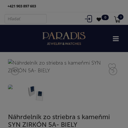
+421 903 897 603
0
0
Náhrdelník zo striebra s kameňmi
SYN ZIRKÓN 5A- BIELY