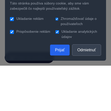
Táto stránka používa súbory cookie, aby sme vám
zabezpečili čo najlepší používateľský zážitok.
Ukladanie reklám
Zhromažďovať údaje o
používateľoch
Prispôsobenie reklám
Ukladanie analytických
údajov
Prijať
Odmietnuť
SPOLOČNOSŤ
UŽITOČNÉ INFORMÁCIE
O nás
Kontakty
Ako zistiť správnu veľkosť prsteňa