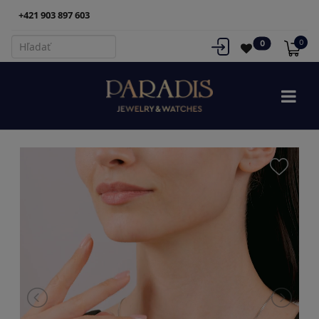
+421 903 897 603
0
0