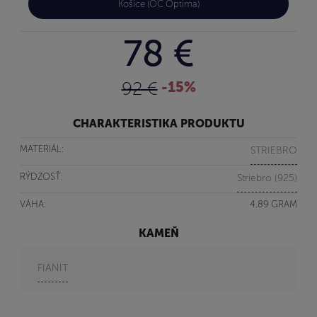
Košice (OC Optima)
78 €
92 €
-15%
CHARAKTERISTIKA PRODUKTU
MATERIÁL:
STRIEBRO
RÝDZOSŤ:
Striebro (925)
VÁHA:
4.89 GRAM
KAMEŇ
FIANIT