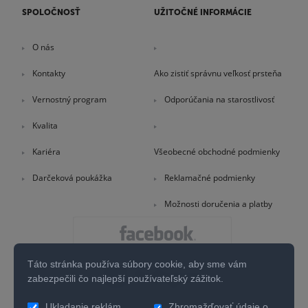
SPOLOČNOSŤ
UŽITOČNÉ INFORMÁCIE
O nás
Kontakty
Ako zistiť správnu veľkosť prsteňa
Vernostný program
Odporúčania na starostlivosť
Kvalita
Kariéra
Všeobecné obchodné podmienky
Darčeková poukážka
Reklamačné podmienky
Možnosti doručenia a platby
Táto stránka používa súbory cookie, aby sme vám
zabezpečili čo najlepší používateľský zážitok.
Ukladanie reklám
Zhromažďovať údaje o