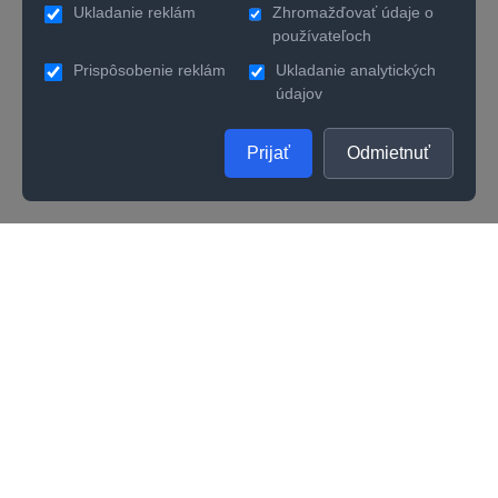
Ukladanie reklám
Zhromažďovať údaje o
používateľoch
Prispôsobenie reklám
Ukladanie analytických
údajov
Prijať
Odmietnuť
SPOLOČNOSŤ
UŽITOČNÉ INFORMÁCIE
O nás
Kontakty
Ako zistiť správnu veľkosť prsteňa
Vernostný program
Odporúčania na starostlivosť
Kvalita