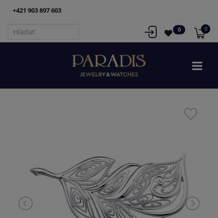
+421 903 897 603
0
0