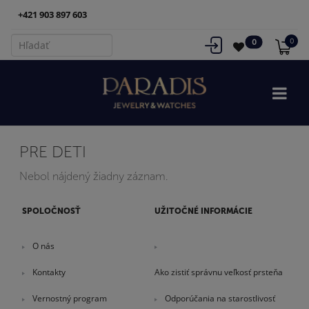
+421 903 897 603
0
0
PRE DETI
Nebol nájdený žiadny záznam.
SPOLOČNOSŤ
UŽITOČNÉ INFORMÁCIE
O nás
Kontakty
Ako zistiť správnu veľkosť prsteňa
Vernostný program
Odporúčania na starostlivosť