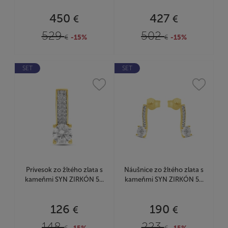
450
427
€
€
529
502
€
-15%
€
-15%
SET
SET
Prívesok zo žltého zlata s
Náušnice zo žltého zlata s
kameňmi SYN ZIRKÓN 5...
kameňmi SYN ZIRKÓN 5...
126
190
€
€
148
223