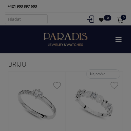
+421 903 897 603
0
0
BRIJU