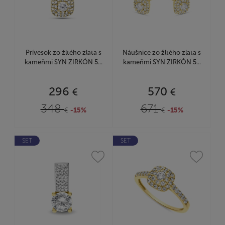
Prívesok zo žltého zlata s
Náušnice zo žltého zlata s
kameňmi SYN ZIRKÓN 5...
kameňmi SYN ZIRKÓN 5...
296
570
€
€
348
671
€
-15%
€
-15%
SET
SET