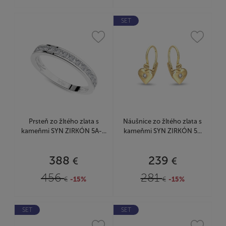
SET
Prsteň zo žltého zlata s
Náušnice zo žltého zlata s
kameňmi SYN ZIRKÓN 5A-...
kameňmi SYN ZIRKÓN 5...
388
239
€
€
456
281
€
-15%
€
-15%
SET
SET