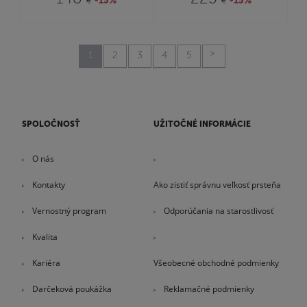
€
-15%
€
-15%
1
2
3
4
5
SPOLOČNOSŤ
UŽITOČNÉ INFORMÁCIE
O nás
Kontakty
Ako zistiť správnu veľkosť prsteňa
Vernostný program
Odporúčania na starostlivosť
Kvalita
Kariéra
Všeobecné obchodné podmienky
Darčeková poukážka
Reklamačné podmienky