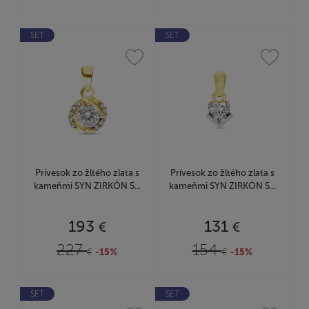
SET
SET
Prívesok zo žltého zlata s
Prívesok zo žltého zlata s
kameňmi SYN ZIRKÓN 5...
kameňmi SYN ZIRKÓN 5...
193
131
€
€
227
154
€
-15%
€
-15%
SET
SET