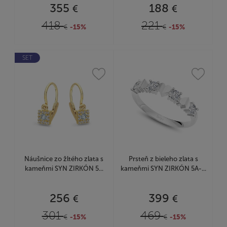
355
188
€
€
418
221
€
-15%
€
-15%
SET
Náušnice zo žltého zlata s
Prsteň z bieleho zlata s
kameňmi SYN ZIRKÓN 5...
kameňmi SYN ZIRKÓN 5A-...
256
399
€
€
301
469
€
-15%
€
-15%