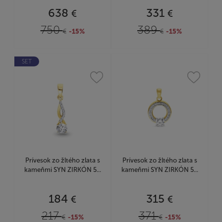
638
331
€
€
750
389
€
-15%
€
-15%
SET
Prívesok zo žltého zlata s
Prívesok zo žltého zlata s
kameňmi SYN ZIRKÓN 5...
kameňmi SYN ZIRKÓN 5...
184
315
€
€
217
371
€
-15%
€
-15%